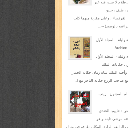
.ظلام لا يتبين فيه غير
 ، طيف رجلين
القرفصاء ، وعلى مقربة منهما كلب
اعيه بالوصيد) --...
 وليلة - المجلد الأول
Arabian
 وليلة - المجلد الأول
: حكايات الملك
وأخيه الملك شاه زمان حكاية الحمار
مع صاحب الزرع حكاية التاجر مع ا...
الم المجنون - زينب
ص : حاييم: الجندي
ته موشي :ابنه و هو
الرابعة الراوي المكان :غرفة في منزل