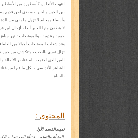
انتهت الأندلس كأسطورة من الأساطير ، ل
بين الحين والحين ، وصدى لحن قديم يس
وأسماء ومعالم لا تزول ما بقي من الدهر 
لا ينطفئ منها العبير أبدا ، أزجال ابن 
حيوية وعذوبة ، والموشحات : نهر جياش 
وقد شغلت الموشحات أجيالا من العلماء 
تزال تغري بالبحث ، وتتكشف من حين ل
الفن الذي اجتمعت له عناصر الأصالة وال
الشاعر الأندلسي ، بكل ما فيها من غنا
بالحياة...
المحتوى :
تمهيد
القسم الأول
النشأة والتطور :
نشأة الموشحات الأند