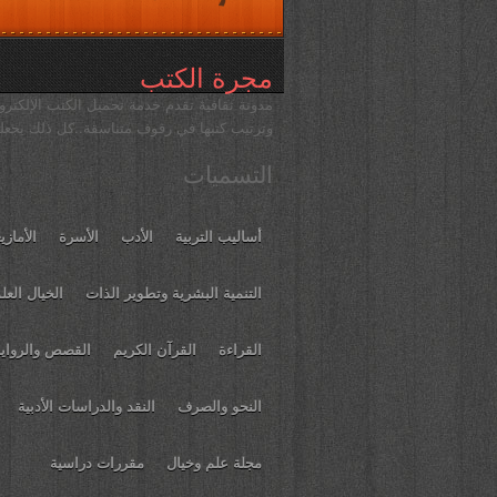
مجرة الكتب
مدونة ثقافية تقدم خدمة تحميل الكتب الإلكترون
وترتيب كتبها في رفوف متناسقة..كل ذلك يجعله
التسميات
أساليب التربية
الأدب
الأسرة
الأمازي
التنمية البشرية وتطوير الذات
الخيال العل
القراءة
القرآن الكريم
القصص والرواي
النحو والصرف
النقد والدراسات الأدبية
مجلة علم وخيال
مقررات دراسية