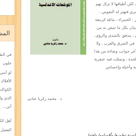
كن أطيافها لا تزال تهم
ري فتهتز له النفوس ،
: الحمراء ، ماثلة كزنبقة
قزمان بكل ما تنبض به من
المش
، يتدفق بالشذى والرؤى.
في الشرق والغرب ، ولا
آخر جوانب وضاءة من هذا
في الطف
جدة ، وتمثلت فيه عبقرية
جلون
ئية وأخيلة وإحساس
لو أنني
الأفلاك 
الكواكب
الذي ول
د . محمد زكريا عناني
أنن...
أهل الك
الفصل ا
لسية تطورها وأقسامها ولغتها