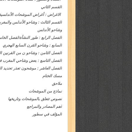
القسم الثاني
الاغراض :
أغراض الموشحات الأندلسية
القسم الثالث : وشاحو الأندلس والمغر
وشاحو الأندلس
الفصل الرابع : طور النشأة
الفصل الخامس
السابع : وشاحو القرن السابع الهجري
الفصل الثامن : وشاحو ن من القرنين الث
الفصل التاسع : بعض وشاحي المغرب في
الفصل العاشر : موشحون تعذر تحديد ال
مسك الختام
ملاحق
نماذج من الموشحات
نصوص تتعلق بالموشحات وتاريخها
أهم المصادر والمراجع
المؤلف في سطور