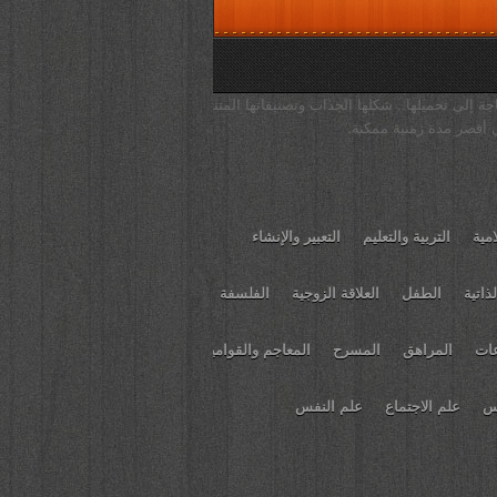
جة إلى تحميلها.. شكلها الجذاب وتصنيفاتها المتنوعة
 أقصر مدة زمنية ممكنة.
امية
التربية والتعليم
التعبير والإنشاء
ذاتية
الطفل
العلاقة الزوجية
الفلسفة
عات
المراهق
المسرح
المعاجم والقواميس
يس
علم الاجتماع
علم النفس