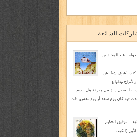
اركات الشائعة
ولة - عبد المجيد بن
 كنت أعرف شيئًا عن
والأبراج وطوالع
 لما نفعني ذلك في معرفة هل اليوم
دت فيه كان يوم سعد أو يوم نحس, ذلك
هف - توفيق الحكيم
لأول (الكهف