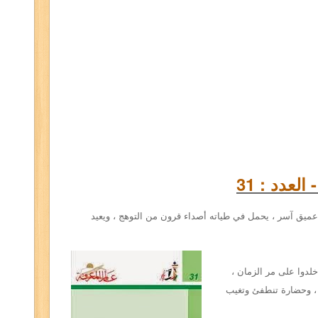
لعدد : 31
يق آسر ، يحمل في طياته أصداء قرون من التوهج ، ويعيد
خلدوا على مر الزمان ،
 وحضارة تنطفئ وتغيب