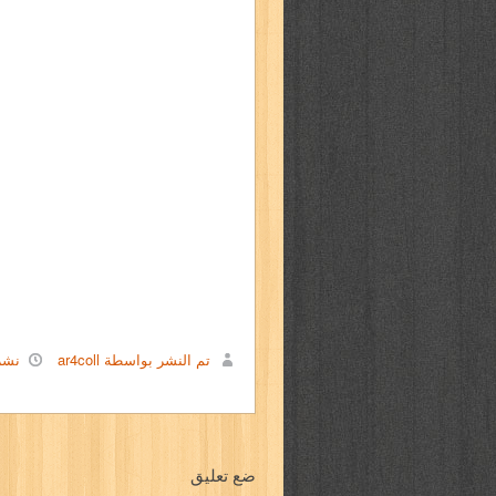
تم النشر بواسطة ar4coll
نشر
ضع تعليق