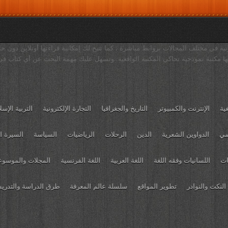
ية في مختلف المجالات بروابط مباشرة ، كما تتيح لك إمكانية قراءتها أونلاين دون حا
ا مكتبة نموذجية تحاكي المكتبة الواقعية..وتسهل عليك مهمة البحث عن أي كتاب في
غية
الإنترنت والكمبيوتر
التاريخ والجغرافيا
التجارة الإلكترونية
التربية الإسل
مي
الدواوين الشعرية
الدين
الرحلات
الرياضيات
السياسة
السيرة ال
ات
اللسانيات وفقه اللغة
اللغة العربية
اللغة الفرنسية
المجلات والموسو
النكت والنوادر
تطوير المواقع
سلسلة عالم المعرفة
طرق الدراسة والتدر