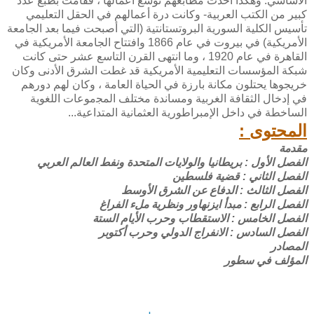
الأساسي. وهكذا أخذت مطابعهم توسع أعمالها ، فقامت بطبع عدد
كبير من الكتب العربية- وكانت درة أعمالهم في الحقل التعليمي
تأسيس الكلية السورية البروتستانتية (التي أصبحت فيما بعد الجامعة
الأمريكية) في بيروت في عام 1866 وافتتاح الجامعة الأمريكية في
القاهرة في عام 1920 ، وما انتهى القرن التاسع عشر حتى كانت
شبكة المؤسسات التعليمية الأمريكية قد غطت الشرق الأدنى وكان
خريجوها يحتلون مكانة بارزة في الحياة العامة ، وكان لهم دورهم
في إدخال الثقافة الغربية ومساندة مختلف اﻟﻤﺠموعات اللغوية
الساخطة في داخل الإمبراطورية العثمانية المتداعية...
المحتوى :
مقدمة
الفصل الأول : بريطانيا والولايات المتحدة ونفط العالم العربي
الفصل الثاني : قضية فلسطين
الفصل الثالث : الدفاع عن الشرق الأوسط
الفصل الرابع : مبدأ ايزنهاور ونظرية ملء الفراغ
الفصل الخامس : الاستقطاب وحرب الأيام الستة
الفصل السادس : الانفراج الدولي وحرب أكتوبر
المصادر
المؤلف في سطور