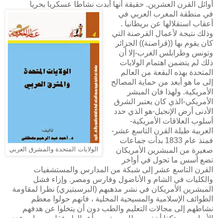
أوائل القرن العشرين. حقيقة أنها أبدت نشاطا عسكريا بحريا
في منطقة المغرب العربي في
أعقاب استقلالها عن بريطانيا .
وذلك نتيجة لأعمال القرصنة التي
كان يقوم بها ((قراصنة)) الجزائر
وتونس وطرابلس الغرب-إلا أن
ذلك لم يتضمن اهتمام الولايات
المتحدة بهذه البقعة من العالم
إلى ما هو أبعد من حماية المصالح
الأمريكية. ولهذا فان المبشر
الأمريكي-الذي كان يعتبر الشرق
الأدنى أرض الإنجيل-هو الذي حدد
أسلوب العلاقات الأمريكية-
العربية طيلة القرن التاسع عشر-
فمنذ عام 1833 بدأت جماعات
صغيرة من المبشرين الأمريكان
الولايات المتحدة والمشرق العربي
تضع أسس ما تحول في أواخر
القرن التاسع عشر إلى شبكة من المدارس والمستشفيات
والكليات في الشام و الأناضول وفارس ومصر. وإزاء فشل
المبشرين الأمريكان في نشر مذهبهم (البرسبتيري) نظرا لمقاومة
الطوائف الإسلامية والمسيحية المحلية ، فانهم حولوا معظم
نشاطهم إلى مجالات التعليم والطب دون أن يتخلوا عن هدفهم