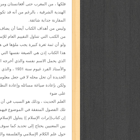
فلكها ، من المغرب حتى أفغانستان ومن
الهندية الشرقية ، بالرغم من أنه قد
تكو
المقارنة جذابة شائقة.
وليس من أهداف الكتاب أيضا أن يضاف
من الكتب التي تتناول التقييم العام
للإس
ولو أن ثمة ثغرة كبيرة
يجب ملؤها في هذ
هذا الكتاب
إذن هي الصيغة نفسها التي 
الذي
يحمل الاسم نفسه والذي أخرجه 
والأستاذ الفرد غيوم سنة 1931 ، والذي ترجو
الجديدة أن تحل محله لا في جعل
معلوم
ولكن بإعادة صياغة
مسائله وإعادة النظر
على ضوء
العلم الحديث ، وذلك هو السبب في أن 
تلك الفصول المتفقة في الموضوع فيهما
إن كتاب((تراث الإسلام )) يتناول الإسلا
بين المعنيين يحتاج إلى تحديد كما
سوف ي
حول
علم الكلام الإسلامي والفلسفة وا