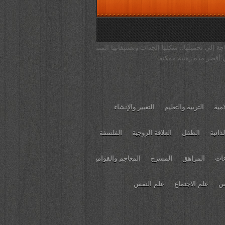
جة إلى تحميلها.. شكلها الجذاب وتصنيفاتها المتنوعة
 أقصر مدة زمنية ممكنة.
امية
التربية والتعليم
التعبير والإنشاء
ذاتية
الطفل
العلاقة الزوجية
الفلسفة
عات
المراهق
المسرح
المعاجم والقواميس
يس
علم الاجتماع
علم النفس