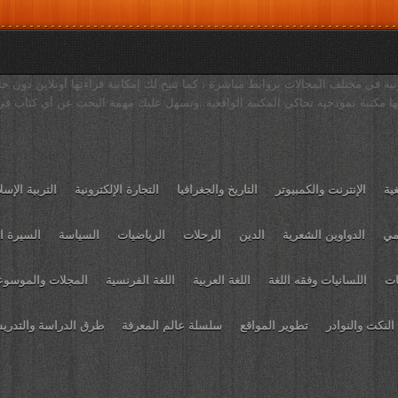
ية في مختلف المجالات بروابط مباشرة ، كما تتيح لك إمكانية قراءتها أونلاين دون حا
ا مكتبة نموذجية تحاكي المكتبة الواقعية..وتسهل عليك مهمة البحث عن أي كتاب في
غية
الإنترنت والكمبيوتر
التاريخ والجغرافيا
التجارة الإلكترونية
التربية الإسل
مي
الدواوين الشعرية
الدين
الرحلات
الرياضيات
السياسة
السيرة ال
ات
اللسانيات وفقه اللغة
اللغة العربية
اللغة الفرنسية
المجلات والموسو
النكت والنوادر
تطوير المواقع
سلسلة عالم المعرفة
طرق الدراسة والتدر