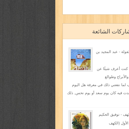
اركات الشائعة
ولة - عبد المجيد بن
 كنت أعرف شيئًا عن
والأبراج وطوالع
 لما نفعني ذلك في معرفة هل اليوم
دت فيه كان يوم سعد أو يوم نحس, ذلك
هف - توفيق الحكيم
لأول (الكهف