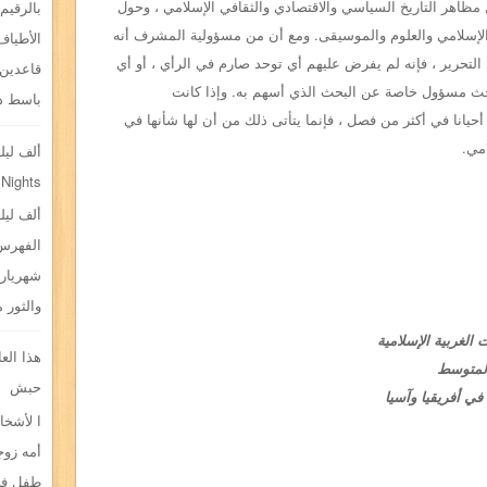
ل مظاهر
التاريخ السياسي والاقتصادي والثقافي الإسلامي ، وحول
بالرقيم.
الإسلامي والعلوم والموسيقى. ومع أن من مسؤولية
المشرف أنه
الأطياف
التحرير ، فإنه لم يفرض
عليهم أي توحد صارم في الرأي ، أو أي
قاعدين 
ث مسؤول خاصة عن البحث الذي أسهم به. وإذا كانت
باسط ذر
أحيانا في أكثر من فصل ، فإنما يتأتى ذلك من
أن لها شأنها في
مي.
ألف ليلة
 Nights
ألف ليلة
الفهرس 
شهريار 
والثور 
 الغربية الإسلامية
هذا الع
المتوسط
حبش
في أفريقيا وآسيا
ا لأشخا
أمه زوج
طفل في 