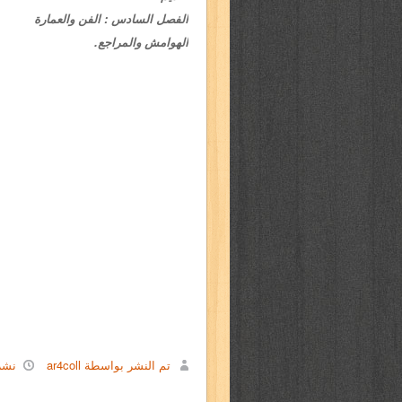
الفصل السادس : الفن والعمارة
الهوامش والمراجع.
تم النشر بواسطة ar4coll
نشر