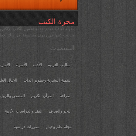
مجرة الكتب
مدونة ثقافية تقدم خدمة تحميل الكتب الإلكترون
وترتيب كتبها في رفوف متناسقة..كل ذلك يجعله
التسميات
أساليب التربية
الأدب
الأسرة
الأمازي
التنمية البشرية وتطوير الذات
الخيال العل
القراءة
القرآن الكريم
القصص والرواي
النحو والصرف
النقد والدراسات الأدبية
مجلة علم وخيال
مقررات دراسية