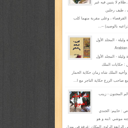
.ظلام لا يتبين فيه غير
 ، طيف رجلين
القرفصاء ، وعلى مقربة منهما كلب
اعيه بالوصيد) --...
 وليلة - المجلد الأول
Arabian
 وليلة - المجلد الأول
: حكايات الملك
وأخيه الملك شاه زمان حكاية الحمار
مع صاحب الزرع حكاية التاجر مع ا...
الم المجنون - زينب
ص : حاييم: الجندي
ته موشي :ابنه و هو
الرابعة الراوي المكان :غرفة في منزل