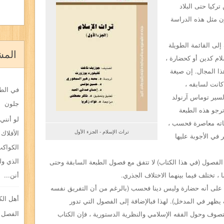
 تركيا
حتى البلاد
ن مثل هذه الدراسة
 إلى
القائمة الطويلة
المش
لام كدين أو كحضارة ،
ا اﻟﻤﺠال. إن صيغة
كانت لسابقه ،
في الطف
السير توماس
آرنولد
جلون
هذه الطبعة
لو أنني
اته معاصرة فحسب ،
تراث الإسلام - الجزء الأول
الأفلاك 
 في الأجوبة عليها
الكواكب
الذي ول
الفصول (
في هذا الكتاب) لا تتفق مع فصول الطبعة السابقة
وحتى
أنن...
 ،
تختلف فيما بينهما الاختلاف الجذري.
م على أنه حضارة وليس دينا
فحسب (بالرغم من أن التفريق نفسه
أهل الك
ظهر في المدخل). لهذا فبالإضافة إلى الفصول التي تدور
الفصل ا
لتصوف وحول الفقه الإسلامي والنظرية
الدستورية ، فإن الكتاب