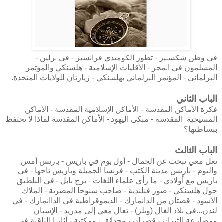
في وطن شكسبير - تطور الكوميدي فرانسيز - في برلين -
المسلمون في المجر - الأقليات الإسلامية - هلسنكي والمؤتمر
البرلماني - المؤتمر البرلماني بهلسنكي - زيارتان للولايات المتحدة.
الباب الثاني
فكرة الأماكن المقدسة - الأماكن الإسلامية المقدسة - الأماكن
المسيحية المقدسة - مبكى اليهود - الأماكن المقدسة لماذا لا تحتفظ
ببساطتها؟
الباب الثالث
تعل معي نبحث عن الجمال - أول يوم في باريس - باريس أمس
واليوم - باريس مدينة الكتب - فرنسا الجميلة وباريس تاجها - في
باريس مع أولادي - ما رأي علماء اللغات - برج بابل - في البلطيق
حول هلسنكي - صور فنلندية - صاحب سنوحا المصرية - الملاك
الأسود - قصتان من الدانمارك - الديموقراطية في الداانمارك - في
لندن...في بلاد الغال (ويلز) - تعال معي إلى مدريد - الإسبان
ومصارعة الثيران - قصران ، وحدائق ، ومكتبة - آثارنا الباقية في